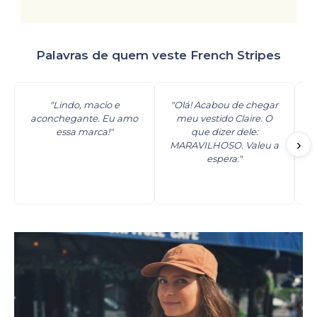
Palavras de quem veste French Stripes
É uma forma de olhar.
"Lindo, macio e
"Olá! Acabou de chegar
"P
Os Essenciais
- As peças que definem
aconchegante. Eu amo
meu vestido Claire. O
a French Stripes.
essa marca!"
que dizer dele:
p
›
MARAVILHOSO. Valeu a
espera."
Descobrir