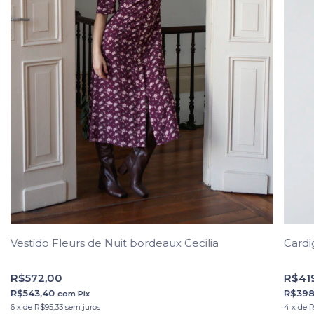
Vestido Fleurs de Nuit bordeaux Cecilia
Cardi
R$572,00
R$41
R$543,40
R$398
com
Pix
6
x
de
R$95,33
sem juros
4
x
de
R