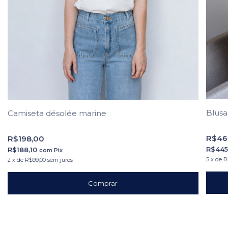
Blusa
Camiseta désolée marine
R$46
R$198,00
R$445
R$188,10
com
Pix
5
x
de
R
2
x
de
R$99,00
sem juros
Comprar