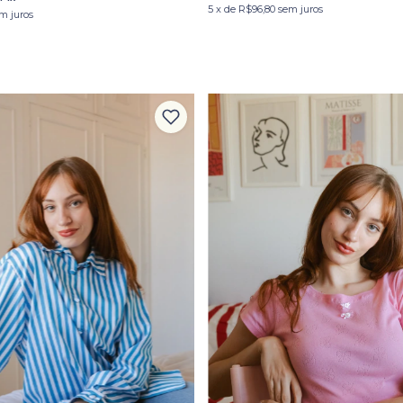
5
x
de
R$96,80
sem juros
m juros