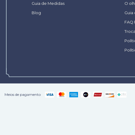
Guia de Medidas
O olh
Blog
Guia
FAQ 
Troc
Polít
Polít
Meios de pagamento