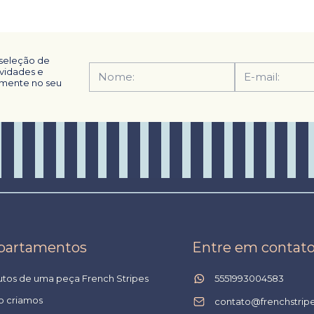
seleção de
ovidades e
tamente no seu
partamentos
Entre em contat
utos de uma peça French Stripes
5551993004583
 criamos
contato@frenchstrip