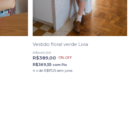
Vestido floral verde Livia
R$449,00
R$389,00
-
13
%
OFF
R$369,55
com
Pix
4
x
de
R$97,25
sem juros