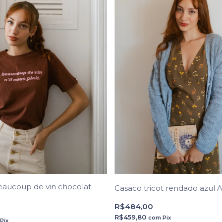
eaucoup de vin chocolat
Casaco tricot rendado azul A
R$484,00
R$459,80
com
Pix
Pix