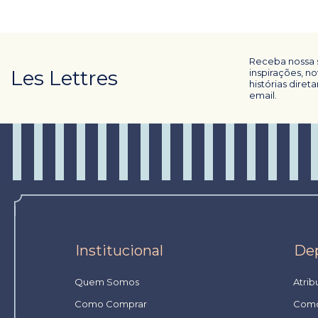
Receba nossa 
Les Lettres
inspirações, n
histórias dire
email.
Institucional
De
Quem Somos
Atrib
Como Comprar
Como