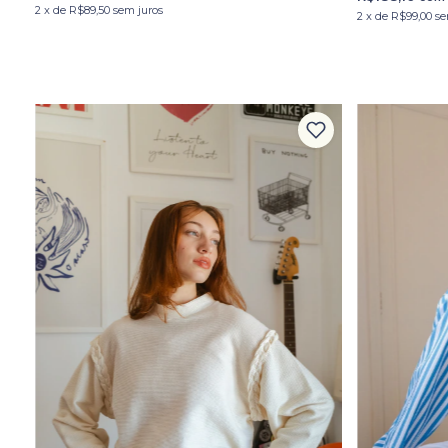
2
x
de
R$89,50
sem juros
2
x
de
R$99,00
se