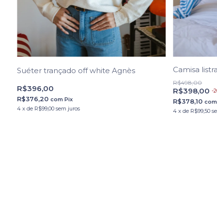
Camisa listr
Suéter trançado off white Agnès
R$498,00
R$396,00
R$398,00
-
2
R$376,20
com
Pix
R$378,10
co
4
x
de
R$99,00
sem juros
4
x
de
R$99,50
s