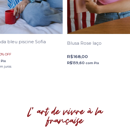
ada bleu piscine Sofia
Blusa Rose laço
0
%
OFF
R$168,00
m
Pix
R$159,60
com
Pix
em juros