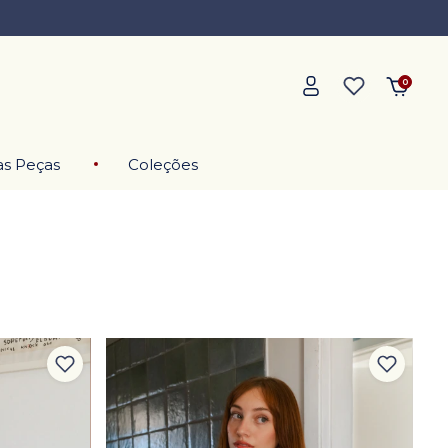
0
as Peças
Coleções