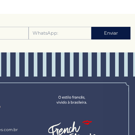
o
es.com.br