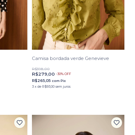
Camisa bordada verde Genevieve
R$398,00
R$279,00
-
30
%
OFF
R$265,05
com
Pix
3
x
de
R$93,00
sem juros