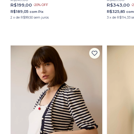
R$199,00
R$343,00
-
20
%
OFF
-
R$189,05
R$325,85
com
Pix
co
2
x
de
R$99,50
sem juros
3
x
de
R$114,33
s