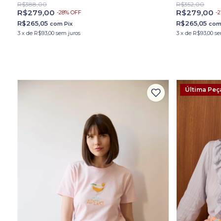
R$388,00
R$352,00
R$279,00
R$279,00
-
28
%
OFF
-
2
R$265,05
R$265,05
com
Pix
co
3
x
de
R$93,00
sem juros
3
x
de
R$93,00
se
Última Peç