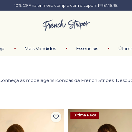
10% OFF na primeira compra com o cupom PREMIERE
ja
Mais Vendidos
Essenciais
Últim
Conheça as modelagens icônicas da French Stripes. Descub
Última Peça