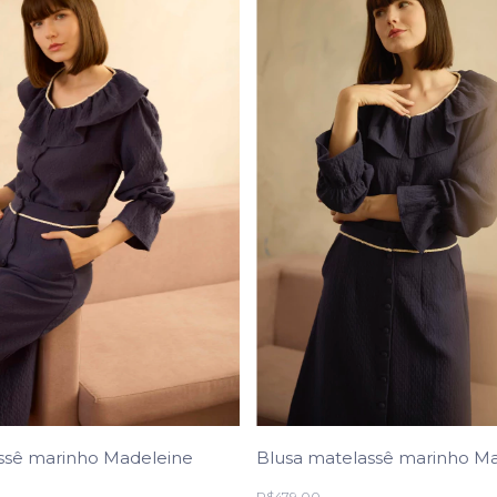
Blusa matelassê marinho M
assê marinho Madeleine
R$479,00