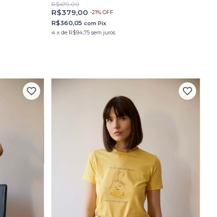
R$479,00
R$379,00
-
21
%
OFF
R$360,05
com
Pix
4
x
de
R$94,75
sem juros