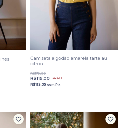
Camiseta algodão amarela tarte au
dines
citron
R$179,00
R$119,00
-
34
%
OFF
R$113,05
com
Pix