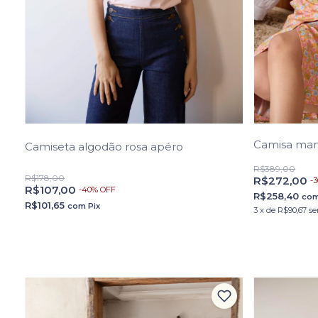
Camisa mang
Camiseta algodão rosa apéro
R$389,00
R$178,00
R$272,00
-
3
R$107,00
-
40
%
OFF
R$258,40
co
R$101,65
com
Pix
3
x
de
R$90,67
se