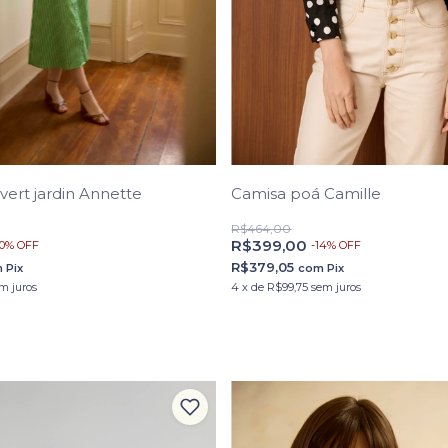
Camisa poá Camille
a vert jardin Annette
R$464,00
R$399,00
-
14
%
OFF
0
%
OFF
R$379,05
com
Pix
m
Pix
4
x
de
R$99,75
sem juros
m juros