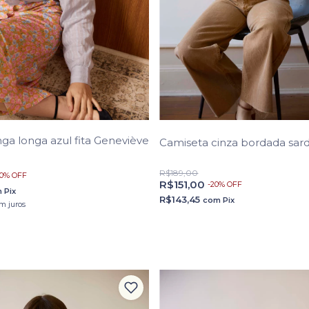
a longa azul fita Geneviève
Camiseta cinza bordada sar
R$189,00
0
%
OFF
R$151,00
-
20
%
OFF
m
Pix
R$143,45
com
Pix
m juros