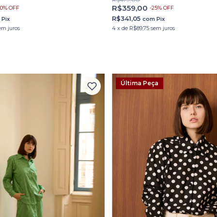
R$359,00
-
25
%
OFF
20
%
OFF
R$341,05
com
Pix
m
Pix
4
x
de
R$89,75
sem juros
em juros
Última Peça