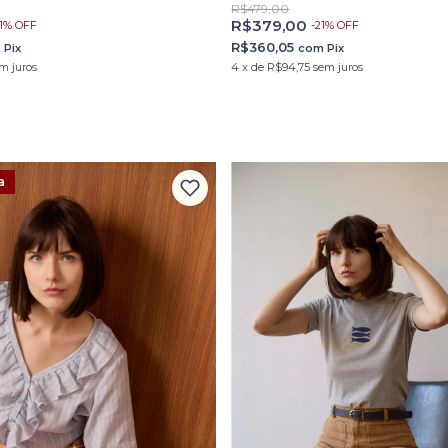
R$479,00
R$379,00
-
21
%
OFF
1
%
OFF
R$360,05
com
Pix
m
Pix
4
x
de
R$94,75
sem juros
m juros
a