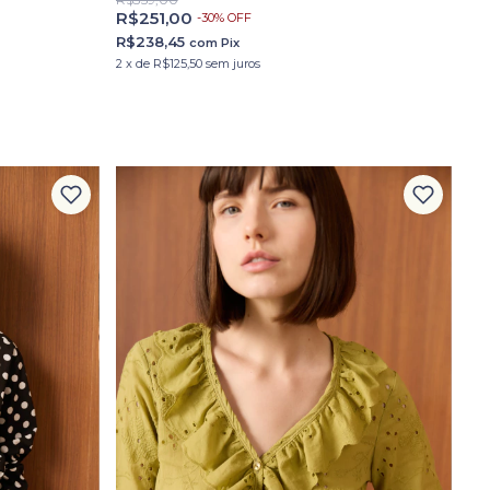
R$251,00
-
30
%
OFF
R$238,45
com
Pix
2
x
de
R$125,50
sem juros